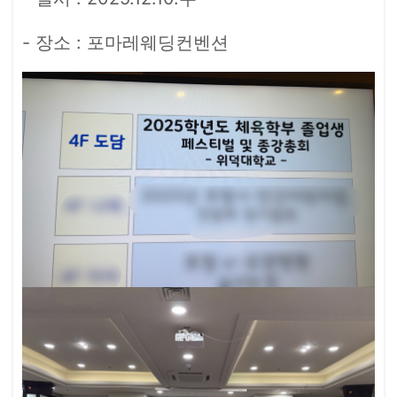
- 장소 : 포마레웨딩컨벤션